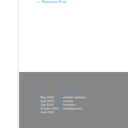
←
Previous Post
Archives
Categories
May 2026
activités réalisées
April 2025
enourss
July 2024
Formation
October 2023
Uncategorized
April 2023